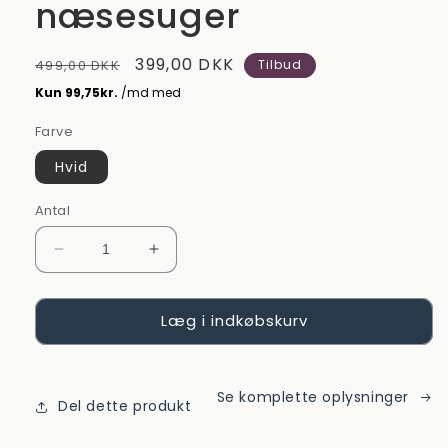
næsesuger
Normalpris
Udsalgspris
399,00 DKK
499,00 DKK
Tilbud
Farve
Hvid
Antal
Reducer
Øg
antallet
antallet
for
for
Læg i indkøbskurv
SnotBuster
SnotBuster
elektrisk
elektrisk
næsesuger
næsesuger
Se komplette oplysninger
Del dette produkt