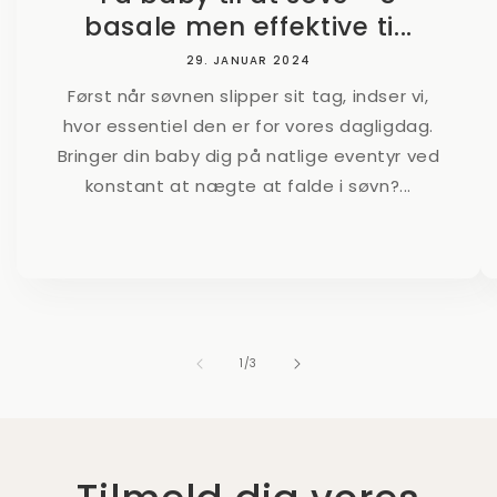
basale men effektive ti...
29. JANUAR 2024
Først når søvnen slipper sit tag, indser vi,
hvor essentiel den er for vores dagligdag.
Bringer din baby dig på natlige eventyr ved
konstant at nægte at falde i søvn?...
af
1
/
3