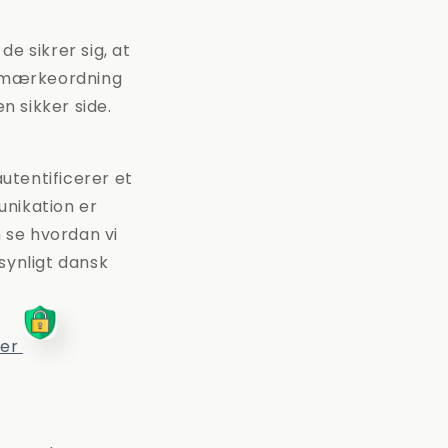
e sikrer sig, at
en mærkeordning
 sikker side.
autentificerer et
unikation er
n se hvordan vi
synligt dansk
der