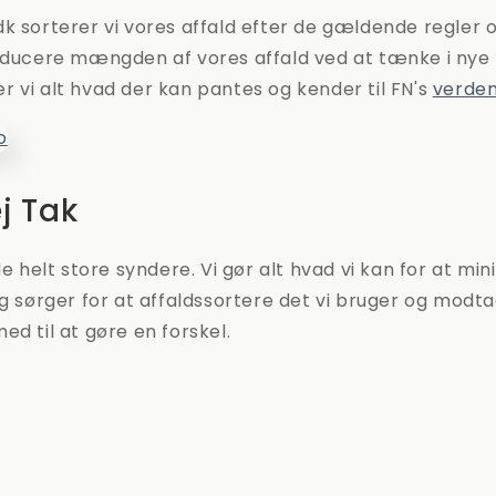
k sorterer vi vores affald efter de gældende regler og
educere mængden af vores affald ved at tænke i nye 
 vi alt hvad der kan pantes og kender til FN's
verde
ej Tak
de helt store syndere. Vi gør alt hvad vi kan for at mi
og sørger for at affaldssortere det vi bruger og modta
ed til at gøre en forskel.