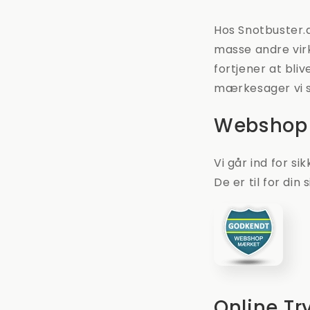
Hos Snotbuster.
masse andre vi
fortjener at bli
mærkesager vi st
Webshop
Vi går ind for s
De er til for din 
Online T