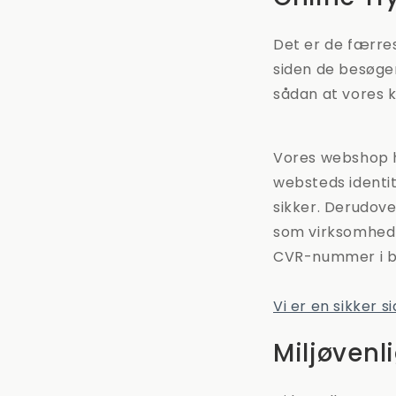
Det er de færres
siden de besøger
sådan at vores k
Vores webshop ha
websteds identit
sikker. Derudove
som virksomhed b
CVR-nummer i b
Vi er en sikker s
Miljøvenl