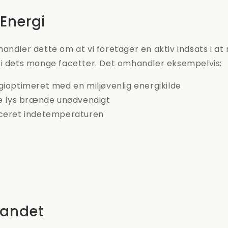
 Energi
andler dette om at vi foretager en aktiv indsats i at
 i dets mange facetter. Det omhandler eksempelvis:
gioptimeret med en miljøvenlig energikilde
ke lys brænde unødvendigt
uceret indetemperaturen
Vandet