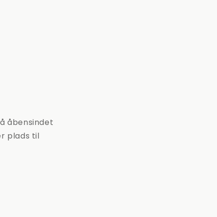
så åbensindet
 plads til