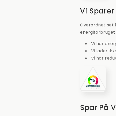
Vi Sparer
Overordnet set h
energiforbruget
Vi har ener
Vi lader ik
Vi har red
Spar På 