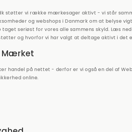
dk støtter vi række mærkesager aktivt - vi står sa
rksomheder og webshops i Danmark om at belyse vig
ve taget seriøst for vores alle sammens skyld. Læs ned
øtter og hvorfor vi har valgt at deltage aktivt i det 
 Mærket
ikker handel på nettet - derfor er vi også en del af 
sikkerhed online.
ryghed