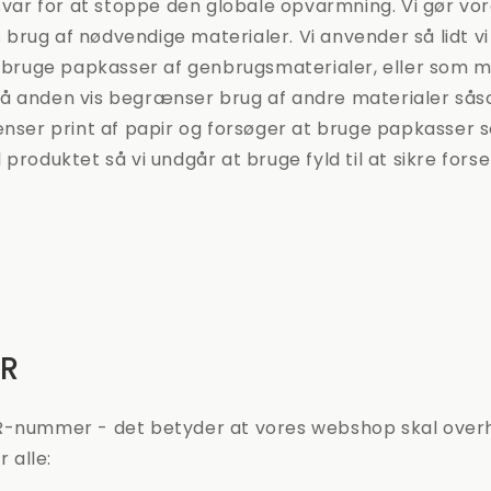
nsvar for at stoppe den globale opvarmning. Vi gør vo
rug af nødvendige materialer. Vi anvender så lidt vi
at bruge papkasser af genbrugsmaterialer, eller som
å anden vis begrænser brug af andre materialer så
ænser print af papir og forsøger at bruge papkasser 
 produktet så vi undgår at bruge fyld til at sikre fors
R
R-nummer - det betyder at vores webshop skal over
r alle: