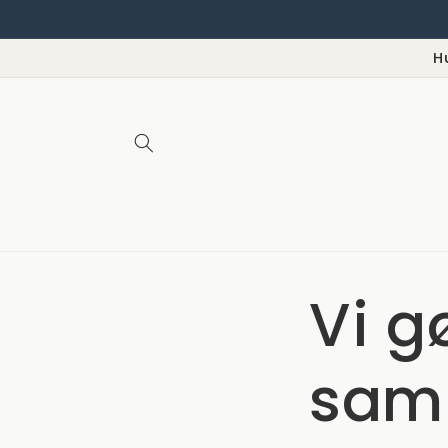
Gå til
indhold
H
Vi g
sam