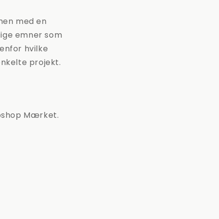
mmen med en
tige emner som
enfor hvilke
enkelte projekt.
Webshop Mærket.