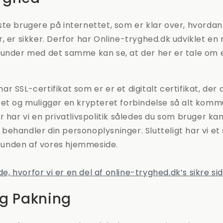
te brugere på internettet, som er klar over, hvordan d
, er sikker. Derfor har Online-tryghed.dk udviklet 
under med det samme kan se, at der her er tale om en
r SSL-certifikat som er er et digitalt certifikat, der 
et og muliggør en krypteret forbindelse så alt komm
r har vi en privatlivspolitik således du som bruger ka
ehandler din personoplysninger. Slutteligt har vi et 
unden af vores hjemmeside.
ide, hvorfor vi er en del af online-tryghed.dk’s sikre si
ig Pakning