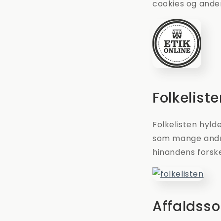
cookies og anden
Folkelist
Folkelisten hyld
som mange andre.
hinandens forske
Affaldsso