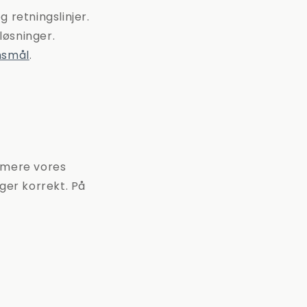
 retningslinjer.
løsninger.
nsmål
.
nimere vores
ger korrekt. På