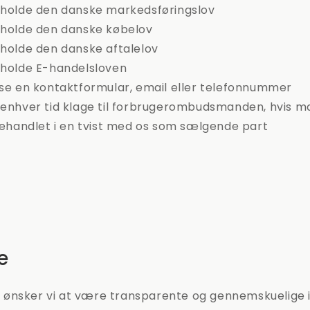
erholde den danske markedsføringslov
erholde den danske købelov
rholde den danske aftalelov
rholde E-handelsloven
yse en kontaktformular, email eller telefonnummer
 enhver tid klage til forbrugerombudsmanden, hvis ma
ehandlet i en tvist med os som sælgende part
e
ønsker vi at være transparente og gennemskuelige i