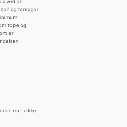
res ved at
 kan og forsøger
 minimum
som tape og
som er
endelsen.
holde en række