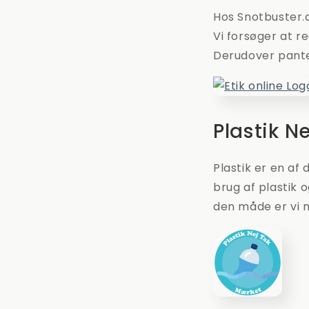
Hos Snotbuster.d
Vi forsøger at r
Derudover panter
Plastik N
Plastik er en af 
brug af plastik 
den måde er vi m